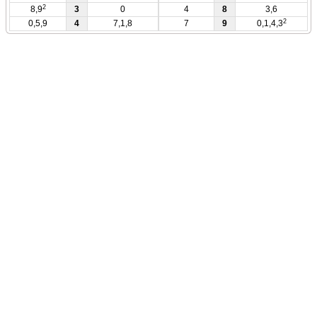
2
8,9
3
0
4
8
3,6
2
0,5,9
4
7,1,8
7
9
0,1,4,3