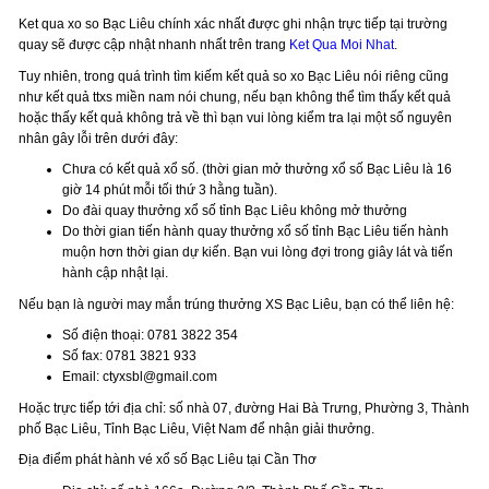
Ket qua xo so Bạc Liêu chính xác nhất được ghi nhận trực tiếp tại trường
quay sẽ được cập nhật nhanh nhất trên trang
Ket Qua Moi Nhat
.
Tuy nhiên, trong quá trình tìm kiếm kết quả so xo Bạc Liêu nói riêng cũng
như kết quả ttxs miền nam nói chung, nếu bạn không thể tìm thấy kết quả
hoặc thấy kết quả không trả về thì bạn vui lòng kiểm tra lại một số nguyên
nhân gây lỗi trên dưới đây:
Chưa có kết quả xổ số. (thời gian mở thưởng xổ số Bạc Liêu là 16
giờ 14 phút mỗi tối thứ 3 hằng tuần).
Do đài quay thưởng xổ số tỉnh Bạc Liêu không mở thưởng
Do thời gian tiến hành quay thưởng xổ số tỉnh Bạc Liêu tiến hành
muộn hơn thời gian dự kiến. Bạn vui lòng đợi trong giây lát và tiến
hành cập nhật lại.
Nếu bạn là người may mắn trúng thưởng XS Bạc Liêu, bạn có thể liên hệ:
Số điện thoại: 0781 3822 354
Số fax: 0781 3821 933
Email: ctyxsbl@gmail.com
Hoặc trực tiếp tới địa chỉ: số nhà 07, đường Hai Bà Trưng, Phường 3, Thành
phố Bạc Liêu, Tỉnh Bạc Liêu, Việt Nam để nhận giải thưởng.
Địa điểm phát hành vé xổ số Bạc Liêu tại Cần Thơ