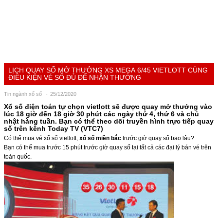
LỊCH QUAY SỐ MỞ THƯỞNG XS MEGA 6/45 VIETLOTT CÙNG
ĐIỀU KIỆN VÉ SỐ ĐỦ ĐỂ NHẬN THƯỞNG
Tin ngành xổ số
25/12/2020
Xổ số điện toán tự chọn vietlott sẽ được quay mở thưởng vào
lúc 18 giờ đến 18 giờ 30 phút các ngày thứ 4, thứ 6 và chủ
nhật hàng tuần. Bạn có thể theo dõi truyền hình trực tiếp quay
số trên kênh Today TV (VTC7)
Có thể mua vé xổ số vietlott,
xổ số miền bắc
trước giờ quay số bao lâu?
Bạn có thể mua trước 15 phút trước giờ quay số tại tất cả các đại lý bán vé trên
toàn quốc.