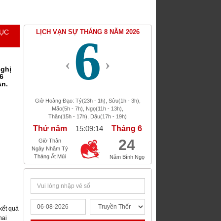
MỤC
LỊCH VẠN SỰ THÁNG 8 NĂM 2026
6
‹
›
nghị
6
An.
Giờ Hoàng Đạo: Tý(23h - 1h), Sửu(1h - 3h),
Mão(5h - 7h), Ngọ(11h - 13h),
Thân(15h - 17h), Dậu(17h - 19h)
Thứ năm
15:09:14
Tháng 6
24
Giờ Thân
Ngày Nhâm Tý
Tháng Ất Mùi
Năm Bính Ngọ
kết quả
hai