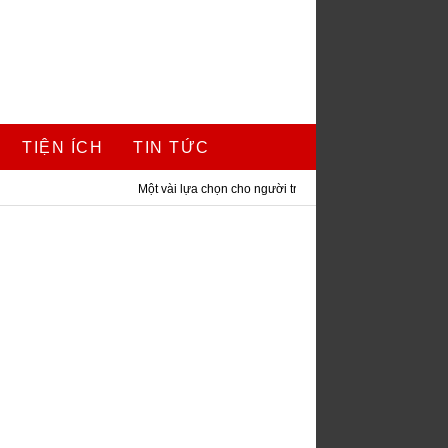
TIỆN ÍCH
TIN TỨC
Một vài lựa chọn cho người trúng giải xổ số độc đắc
/
Người