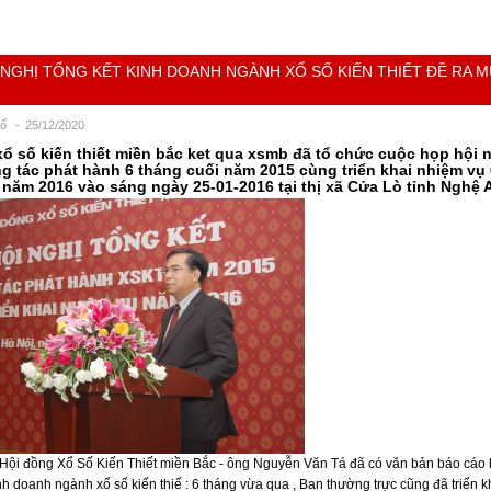
 NGHỊ TỔNG KẾT KINH DOANH NGÀNH XỔ SỐ KIẾN THIẾT ĐỀ RA 
I
số
25/12/2020
ổ số kiến thiết miền bắc
ket qua xsmb
đã tổ chức cuộc họp hội 
g tác phát hành 6 tháng cuối năm 2015 cùng triển khai nhiệm vụ 
năm 2016 vào sáng ngày 25-01-2016 tại thị xã Cửa Lò tỉnh Nghệ 
 Hội đồng Xổ Số Kiến Thiết miền Bắc - ông Nguyễn Văn Tá đã có văn bản báo cáo 
h doanh ngành xổ số kiến thiế : 6 tháng vừa qua , Ban thường trực cũng đã triển k