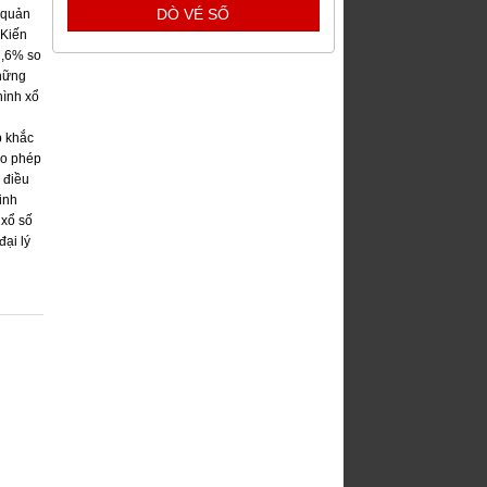
 quản
 Kiến
7,6% so
những
hình xổ
p khắc
ho phép
 điều
inh
 xổ số
đại lý