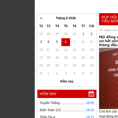
HỌP HỘI
«
Tháng 8 2026
TIÊU MỚ
T2
T3
T4
T5
T6
T7
CN
Tin ngành xổ 
27
28
29
30
31
1
2
Hội đồng x
sơ hết côn
3
4
5
6
7
8
9
tháng đầu 
10
11
12
13
14
15
16
17
18
19
20
21
22
23
24
25
26
27
28
29
30
31
1
2
3
4
5
6
Hôm nay
HÔM NAY
Truyền Thống
18:05
Điện Toán 123
18:15
Chủ tịch của
hoạt động kin
Thần Tài 4
18:15