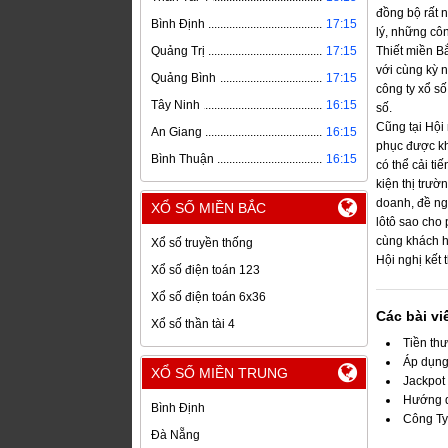
đồng bộ rất 
Bình Định
17:15
lý, những cô
Quảng Trị
17:15
Thiết miền B
với cùng kỳ 
Quảng Bình
17:15
công ty xổ số
Tây Ninh
16:15
số.
Cũng tại Hội 
An Giang
16:15
phục được kh
Bình Thuận
16:15
có thể cải ti
kiện thị trư
doanh, đề ngh
XỔ SỐ MIỀN BẮC
lôtô sao cho 
cùng khách 
Xổ số truyền thống
Hội nghị kết
Xổ số điện toán 123
Xổ số điện toán 6x36
Các bài v
Xổ số thần tài 4
Tiền thư
Áp dụng
XỔ SỐ MIỀN TRUNG
Jackpot 
Hướng dẫ
Bình Định
Công Ty
Đà Nẵng