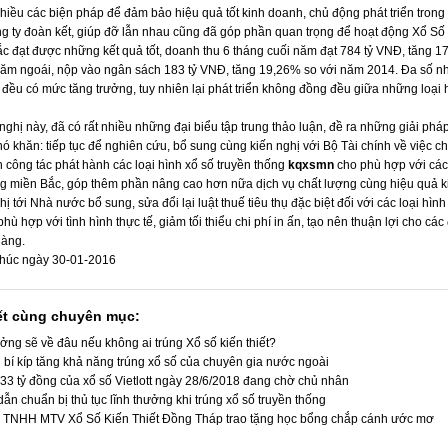
nhiều các biện pháp để đảm bảo hiệu quả tốt kinh doanh, chủ động phát triển trong
ng ty đoàn kết, giúp đỡ lẫn nhau cũng đã góp phần quan trọng để hoạt động Xổ Số
ắc đạt được những kết quả tốt, doanh thu 6 tháng cuối năm đạt 784 tỷ VNĐ, tăng 1
năm ngoái, nộp vào ngân sách 183 tỷ VNĐ, tăng 19,26% so với năm 2014. Đa số 
 đều có mức tăng trưởng, tuy nhiên lại phát triển không đồng đều giữa những loại 
nghị này, đã có rất nhiều những đại biểu tập trung thảo luận, đề ra những giải phá
ó khăn: tiếp tục để nghiên cứu, bổ sung cùng kiến nghị với Bộ Tài chính về việc c
ến công tác phát hành các loại hình xổ số truyền thống
kqxsmn
cho phù hợp với các
ờng miền Bắc, góp thêm phần nâng cao hơn nữa dịch vụ chất lượng cùng hiệu quả k
ị tới Nhà nước bổ sung, sửa đổi lại luật thuế tiêu thụ đặc biệt đối với các loại hình
phù hợp với tình hình thực tế, giảm tối thiểu chi phí in ấn, tạo nên thuận lợi cho các 
hàng.
 thúc ngày 30-01-2016
iết cùng chuyên mục:
ởng sẽ về đâu nếu không ai trúng Xổ số kiến thiết?
 bí kíp tăng khả năng trúng xổ số của chuyên gia nước ngoài
33 tỷ đồng của xổ số Vietlott ngày 28/6/2018 đang chờ chủ nhân
n chuẩn bị thủ tục lĩnh thưởng khi trúng xổ số truyền thống
 TNHH MTV Xổ Số Kiến Thiết Đồng Tháp trao tặng học bổng chắp cánh ước mơ