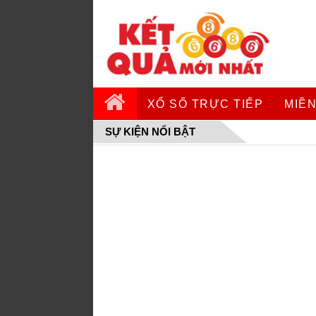
XỔ SỐ TRỰC TIẾP
MIỀN
SỰ KIỆN NỔI BẬT