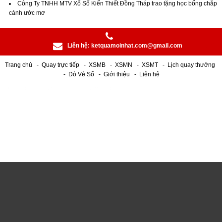
Công Ty TNHH MTV Xổ Số Kiến Thiết Đồng Tháp trao tặng học bổng chắp
cánh ước mơ
Liên hệ:
ketquamoinhat.com@gmail.com
Trang chủ
Quay trực tiếp
XSMB
XSMN
XSMT
Lịch quay thưởng
Dò Vé Số
Giới thiệu
Liên hệ
< a href="https://soiketqua.com/">soiketqua.com -
alogum.io
|
Socolive
|
dt68
|
Hitclub
|
PG66
|
jbo
-
xoso66
-
789bet
-
mm99
_
Lixi88
_
WW88
_
KING88
|
678Vip
|
kubet88
|
ww88
|
Go8
|
fun 88
|
Bet88
|
78winnh.net
|
Luckywin
|
mmoo
|
fun88.com
|
Tài Xỉu Online
|
s666
|
Nhà cái uy tín nhất Việt Nam
|
qq88
|
F8BET
|
https://qq88.fun/
|
8day
|
Dola789
|
https://M88vip.gr.com/
|
https://sunwin9.co/
|
GO88
|
SUMCLUB
|
trang chủ gg88
|
88bet
|
78win.bot
|
B52club
|
Miso88
|
VIC88
|
VEGAS79
|
VND88
|
topbet
|
1gom
|
79sodo
|
nowgoal
|
open88
|
XOILAC
|
open88
|
SOCOLIVE
|
rikvip
|
99vina
|
King52
|
gowin
|
win79
|
Choáng club
|
sonclub
|
Hitclub
|
nk88
|
Fun88
|
Fun88 nhà cái
|
open88
|
Luck8
|
BL555
|
Socolive
|
benvip
|
77loc
|
sam86
|
vz99
|
trực tiếp bóng đá
|
đánh đề online
|
Thabet
|
Nohu90
|
jw88
|
Jun88
|
hitclub
|
ON68
|
Lô đề online
|
33win
|
Trang chủ MM88
|
MM88
|
https://ae888.co.com/
|
bl555
|
JBO
|
Fun88 BXH World Cup
|
Sonclub
|
78Win
|
tt88
|
luck8
|
99OK
|
cakhia yv
|
https://go8casino.com/
|
https://23winou.com/
|
https://789p.art/
|
luck8
|
79sodo
|
789bet
|
789BET
|
https://789bets.biz/
|
bắn cá đổi
thưởng
|
sunwin20
|
lô đề online
|
f168
|
ko66
|
https://b52game.io/
|
motchill
|