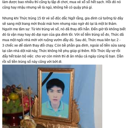
làm được bao nhiêu thì cũng tụ tập đi chơi, mua vé xổ số hết sạch. Hồi đó nó
cũng hay nhậu nhưng về là ngủ, không hề có quậy phá gì.
Nhưng khi Thức trúng 15 tờ vé số độc đắc Ngỡ rằng, gia đình cứ tưởng từ đây
sẽ sang một trang mới thoải mái hơn nhưng nào ngờ đó lại là một bi thảm.
Người mẹ tâm sự: Từ khi trúng vé số, nó đã thay đổi hẳn. Đến giờ tôi không biết
đó là vận may hay đó đại nạn của gia đình tôi. Với số tiền trúng số đo, Thức đã
mua một ngôi nhà mới với ruộng vườn đầy đủ. Sau đó, Thức mua liên tục 2 -
3 chiếc xe để dành thay đổi chạy. Còn bề phần gia đình, ngoài số tiền sửa sang
lại căn nhà dột nát này, Thức không hề phụ giúp gì thêm. Rồi Thức lấy vợ rồi
đẩy hết toàn bộ việc cho vợ còn mình thì đi ăn nhậu cả ngày cùng lũ bạn. Dần
rồi số tiền trúng số này cũng với bớt đi.