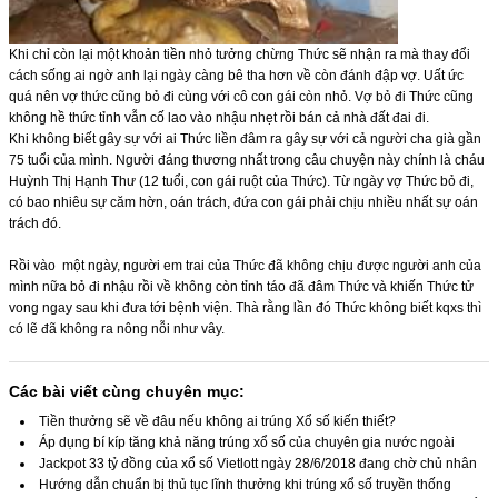
Khi chỉ còn lại một khoản tiền nhỏ tưởng chừng Thức sẽ nhận ra mà thay đổi
cách sống ai ngờ anh lại ngày càng bê tha hơn về còn đánh đập vợ. Uất ức
quá nên vợ thức cũng bỏ đi cùng với cô con gái còn nhỏ. Vợ bỏ đi Thức cũng
không hề thức tỉnh vẫn cố lao vào nhậu nhẹt rồi bán cả nhà đất đai đi.
Khi không biết gây sự với ai Thức liền đâm ra gây sự với cả người cha già gần
75 tuổi của mình. Người đáng thương nhất trong câu chuyện này chính là cháu
Huỳnh Thị Hạnh Thư (12 tuổi, con gái ruột của Thức). Từ ngày vợ Thức bỏ đi,
có bao nhiêu sự căm hờn, oán trách, đứa con gái phải chịu nhiều nhất sự oán
trách đó.
Rồi vào một ngày, người em trai của Thức đã không chịu được người anh của
mình nữa bỏ đi nhậu rồi về không còn tỉnh táo đã đâm Thức và khiến Thức tử
vong ngay sau khi đưa tới bệnh viện. Thà rằng lần đó Thức không biết
kqxs
thì
có lẽ đã không ra nông nỗi như vây.
Các bài viết cùng chuyên mục:
Tiền thưởng sẽ về đâu nếu không ai trúng Xổ số kiến thiết?
Áp dụng bí kíp tăng khả năng trúng xổ số của chuyên gia nước ngoài
Jackpot 33 tỷ đồng của xổ số Vietlott ngày 28/6/2018 đang chờ chủ nhân
Hướng dẫn chuẩn bị thủ tục lĩnh thưởng khi trúng xổ số truyền thống