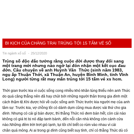
BI KỊCH CỦA CHÀNG TRAI TRÚNG TỚI 15 TẤM VÉ SỐ
Tin ngành xổ số
25/12/2020
Trúng số độc đắc tưởng rằng cuộc đời được thay đổi sang
một trang mới nhưng nào ngờ lại đón nhận một kết cục đau
đớn. Câu chuyện về anh Huỳnh Văn Thức (sinh năm 1983,
ngụ ấp Thuận Thới, xã Thuận An, huyện Bình Minh, tỉnh Vĩnh
Long) người từng rất may mắn trúng tới 15 tấm vé
xs hcm
.
Thời gian trước kia vì cuộc sống cong nhiều khó khăn túng thiếu nên anh Thức
do quá căng thẳng nên đã hay chửi bới những người thân trong gia đình một
cách thậm tệ.Khi được hỏi về cuộc sống anh Thức trước kia người mẹ của anh
tâm sự: Trước kia, vợ chồng tôi có dành dụm cũng mua được vài thứ cho gia
đình. Nhưng có cái gì bán được, thì thằng Thức nó đem bán hết, còn cái nào
không có giá trị bị nó đập tanh bành, đến nỗi căn nhà không còn cánh cửa
nào.Những đêm trời trơt gió lạnh, tụi tôi chỉ biết co rúm vào nhau vì cái
chăn quá mỏng. Ai ai trong gi đình cũng biết suy tính, chỉ có thằng Thức dù có