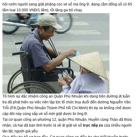
hội rướn người sang giật phăng cọc vé số mà ông Đ. đang cầm (tổng số có 65
tấm loại 10.000 VNĐ/1 tấm), rồi tăng ga bỏ chạy.
Tổ hình sự đặc nhiệm công an Quận Phú Nhuận khi đang trên đường đi tuần
tra đã phát hiện sự việc nên lập tức tổ chức truy đuổi đến đường Nguyễn Văn
Trỗi (P.8,Quận Phú Nhuận Thành Phố Hồ Chí Minh) thì ép xe khống chế được
cặp đôi này cùng sấp vé số mới giật được từ ông Đ.
Tại cơ quan công an phường 12, quận Phú Nhuận, Huyền cùng Thảo đã thừa
nhận, cả hai đã bàn tính trước là sẽ đi giật vé số
trực tiếp xs
của nhiều người
tàn tật, người già yếu.
Qua điều tra hồ sơ ban đầu, Cơ quan công an điều tra cho biết Huyền trước