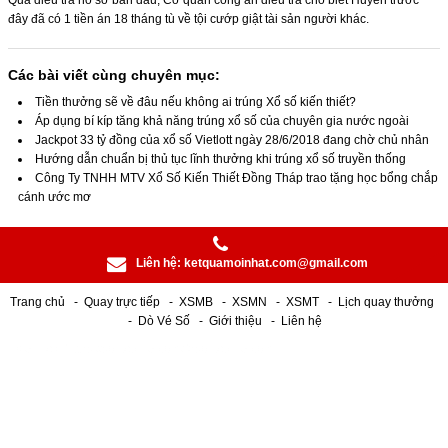
đây đã có 1 tiền án 18 tháng tù về tội cướp giật tài sản người khác.
Các bài viết cùng chuyên mục:
Tiền thưởng sẽ về đâu nếu không ai trúng Xổ số kiến thiết?
Áp dụng bí kíp tăng khả năng trúng xổ số của chuyên gia nước ngoài
Jackpot 33 tỷ đồng của xổ số Vietlott ngày 28/6/2018 đang chờ chủ nhân
Hướng dẫn chuẩn bị thủ tục lĩnh thưởng khi trúng xổ số truyền thống
Công Ty TNHH MTV Xổ Số Kiến Thiết Đồng Tháp trao tặng học bổng chắp
cánh ước mơ
Liên hệ:
ketquamoinhat.com@gmail.com
Trang chủ
Quay trực tiếp
XSMB
XSMN
XSMT
Lịch quay thưởng
Dò Vé Số
Giới thiệu
Liên hệ
< a href="https://soiketqua.com/">soiketqua.com -
alogum.io
|
Socolive
|
dt68
|
Hitclub
|
PG66
|
jbo
-
xoso66
-
789bet
-
mm99
_
Lixi88
_
WW88
_
KING88
|
678Vip
|
kubet88
|
ww88
|
Go8
|
fun 88
|
Bet88
|
78winnh.net
|
Luckywin
|
mmoo
|
fun88.com
|
Tài Xỉu Online
|
s666
|
Nhà cái uy tín nhất Việt Nam
|
qq88
|
F8BET
|
https://qq88.fun/
|
8day
|
Dola789
|
https://M88vip.gr.com/
|
https://sunwin9.co/
|
GO88
|
SUMCLUB
|
trang chủ gg88
|
88bet
|
78win.bot
|
B52club
|
Miso88
|
VIC88
|