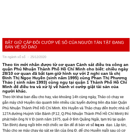
BẮT GIỮ CẶP ĐÔI CƯỚP VÉ SỐ CỦA NGƯỜI TÀN TẬT ĐANG
BÁN VÉ SỐ DẠO
Tin ngành xổ số
25/12/2020
Theo tin mới nhân được từ cơ quan Cảnh sát điều tra công an
quận Phú Nhuận Thành Phố Hồ Chí Minh cho biết: chiều ngày
28/10 cơ quan đã bắt tạm giữ hình sự với 2 nghi can là chị
Đinh Thị Ngọc Huyền (sinh năm 1995) cùng Phan Thị Phương
Thảo ( sinh năm 1993) cùng ngụ tại quận 1 Thành Phố Hồ Chí
Minh để điều tra và xử lý về hành vi cướp giật tài sản của
người khác.
Theo lời khai ban đầu cho hay, vào khoảng 14h cùng ngày, Thảo có chạy xe
gắn máy chở Huyền rảo quanh trên nhiều các tuyến đường trên địa bàn Quận
Phú Nhuận Thành Phố Hồ Chí Minh. Khi Huyền và Thảo chạy đến trước nhà số
127A đường Huỳnh Văn Bánh (P.12, Q.Phú Nhuận Thành Phố Hồ Chí Minh) thì
phát hiện ông N V Đ (sinh năm 1975, quê ở tỉnh Quãng Ngãi, tạm trú tại quận
Tân Bình) đang ngồi trên một chiếc xe lăn để đi bán vé số
kq xs
dạo. Lập tức,
Thảo cho xe máy chạy ép sát xe lăn của ông Đ. để cho Huyền ngồi sau có cơ