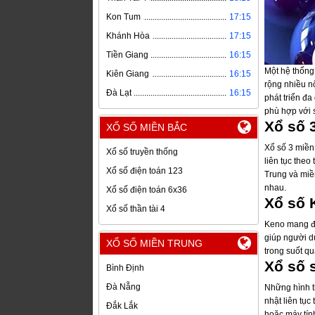
Kon Tum
17:15
Khánh Hòa
17:15
Tiền Giang
16:15
Một hệ thống
Kiên Giang
16:15
rộng nhiều n
Đà Lạt
16:15
phát triển đ
phù hợp với 
Xổ số 
XỔ SỐ MIỀN BẮC
Xổ số 3 miền
Xổ số truyền thống
liên tục theo
Xổ số điện toán 123
Trung và miề
nhau.
Xổ số điện toán 6x36
Xổ số 
Xổ số thần tài 4
Keno mang đến
giúp người dù
XỔ SỐ MIỀN TRUNG
trong suốt qu
Xổ số 
Bình Định
Đà Nẵng
Những hình t
nhật liên tục
Đắk Lắk
hoặc máy tính