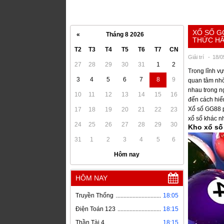
XỔ SỐ G
«
Tháng 8 2026
THỨC HẤ
T2
T3
T4
T5
T6
T7
CN
Giải trí
18/0
27
28
29
30
31
1
2
Trong lĩnh vự
3
4
5
6
7
8
9
quan tâm nhờ 
nhau trong n
10
11
12
13
14
15
16
đến cách hiển
Xổ số GG88 p
17
18
19
20
21
22
23
xổ số khác n
24
25
26
27
28
29
30
Kho xổ số 
31
1
2
3
4
5
6
Hôm nay
HÔM NAY
Truyền Thống
18:05
Điện Toán 123
18:15
Thần Tài 4
18:15