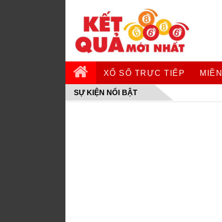
XỔ SỐ TRỰC TIẾP
MIỀN
SỰ KIỆN NỔI BẬT