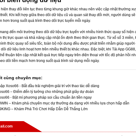
 hiện thay đổi liên tục theo từng khung giờ khác nhau nên việc cập nhật thường xu
thiết. Khi kết hợp giữa theo dõi dữ liệu cũ và quan sát thay đổi mới, người dùng sẽ
n hơn trong suốt quá trình theo dõi trực tuyến mỗi ngày.
ang đến môi trường theo dõi dữ liệu trực tuyến với nhiều hình thức quay số hiện đ
n thị trực quan và khả năng cập nhật ổn định theo thời gian thực. Từ xổ số 3 miền,
hình thức quay số siêu tốc, toàn bộ nội dung đều được phát triển nhằm giúp người
dõi dữ liệu linh hoạt hơn trên nhiều thiết bị khác nhau. Đặc biệt, khi
Tải App GG88
hể thuận tiện cập nhật kết quả trực tiếp ngay trên điện thoại với tốc độ phản hồi n
heo dõi liền mạch hơn trong suốt quá trình sử dụng mỗi ngày.
iết cùng chuyên mục:
p Xoso66 - Bắt đầu trải nghiệm giải trí với thao tác dễ dàng
oso66 – Điểm đến lý tưởng cho những phút giây dự đoán
oso66 - Bật mí phương pháp soi cầu chuẩn ăn tiền ngay
3WIN – Khám phá chuyên mục dự thưởng đa dạng với nhiều lựa chọn hấp dẫn
9KING – Khám Phá Trò Chơi Hấp Dẫn Dễ Thắng Lớn
ail.com