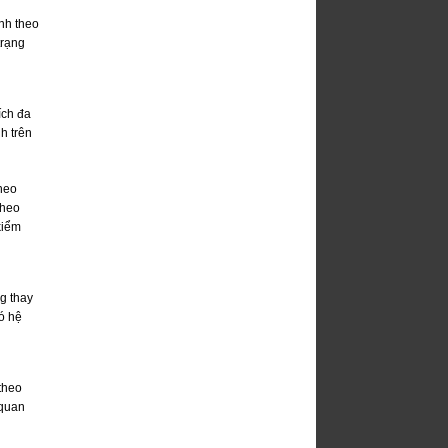
nh theo
trạng
ích đa
h trên
theo
theo
kiểm
g thay
có hệ
theo
 quan