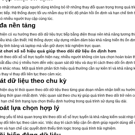
 nhật nhanh giúp người dùng không bỏ lỡ những thay đổi quan trọng trong quá trì
rực tiếp. Hệ thống được tối ưu nhằm duy trì tốc độ phản hồi ổn định và hạn chế tình 
có nhiều người truy cập cùng lúc.
 đa nền tảng
hiện có xu hướng theo dõi dữ liệu trực tiếp bằng điện thoại nên khả năng tương th
điều khá cần thiết. Hệ thống được xây dựng nhằm đảm bảo khả năng hiển thị ổn địn
áy tính bảng và laptop mà vẫn giữ được trải nghiệm trực quan.
t chơi xổ số hiệu quả giúp theo dõi dữ liệu ổn định hơn
nh theo dõi xổ số trực tuyến hiện nay, nhiều người không còn lựa chọn hoàn toàn 
ắt đầu chú ý nhiều hơn đến việc quan sát dữ liệu và duy trì cách theo dõi ổn định 
n khác nhau. Một quá trình phân tích hiệu quả thường cần sự kiên trì và khả năng 
 thay vì thay đổi liên tục theo cảm xúc.
át dữ liệu theo chu kỳ
iện duy trì thói quen theo dõi dữ liệu theo từng giai đoạn nhằm nhận biết xu hướn
ảng thời gian nhất định. Việc quan sát theo chu kỳ giúp quá trình theo dõi trở nên 
hạn chế tình trạng lựa chọn thiếu định hướng trong quá trình sử dụng lâu dài.
oát lựa chọn hợp lý
ng yếu tố khá quan trọng khi theo dõi xổ số trực tuyến là khả năng kiểm soát nhịp 
hay đổi liên tục theo cảm xúc. Việc duy trì cách tiếp cận ổn định giúp người dùng dễ
ơn và hạn chế các quyết định thiếu tính logic trong quá trình trải nghiệm.
õi biến động dữ liệu