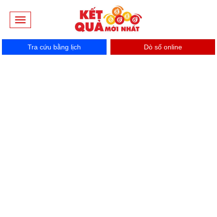
Toggle
navigation
Tra cứu bằng lịch
Dò số online