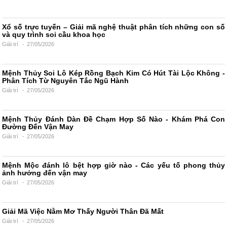
Xổ số trực tuyến – Giải mã nghệ thuật phân tích những con số
và quy trình soi cầu khoa học
Giải trí
27/05/2026
Mệnh Thủy Soi Lô Kép Rồng Bạch Kim Có Hút Tài Lộc Không -
Phân Tích Từ Nguyên Tắc Ngũ Hành
Giải trí
27/05/2026
Mệnh Thủy Đánh Dàn Đề Chạm Hợp Số Nào - Khám Phá Con
Đường Đến Vận May
Giải trí
27/05/2026
Mệnh Mộc đánh lô bệt hợp giờ nào - Các yếu tố phong thủy
ảnh hưởng đến vận may
Giải trí
27/05/2026
Giải Mã Việc Nằm Mơ Thấy Người Thân Đã Mất
Giải trí
27/05/2026