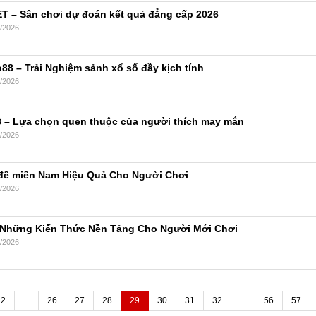
T – Sân chơi dự đoán kết quả đẳng cấp 2026
/2026
o88 – Trải Nghiệm sảnh xổ số đầy kịch tính
/2026
 – Lựa chọn quen thuộc của người thích may mắn
/2026
 đề miền Nam Hiệu Quả Cho Người Chơi
/2026
 Những Kiến Thức Nền Tảng Cho Người Mới Chơi
/2026
2
...
26
27
28
29
30
31
32
...
56
57