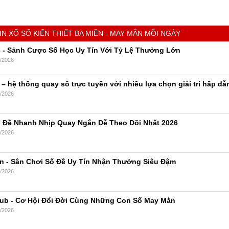
N XỔ SỐ KIẾN THIẾT BA MIỀN - MAY MẮN MỖI NGÀY
 - Sảnh Cược Số Học Uy Tín Với Tỷ Lệ Thưởng Lớn
/2026
 – hệ thống quay số trực tuyến với nhiều lựa chọn giải trí hấp dẫ
/2026
ô Đề Nhanh Nhịp Quay Ngắn Dễ Theo Dõi Nhất 2026
/2026
n - Sân Chơi Số Đề Uy Tín Nhận Thưởng Siêu Đậm
/2026
lub - Cơ Hội Đổi Đời Cùng Những Con Số May Mắn
/2026