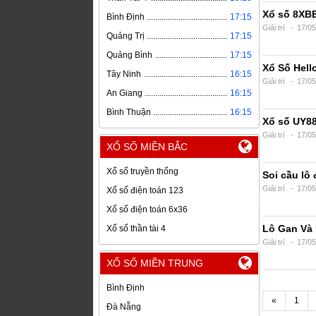
Xổ số 8XBE
Bình Định
17:15
Giải trí
17/05
Quảng Trị
17:15
Quảng Bình
17:15
Xổ Số Hell
Tây Ninh
16:15
Giải trí
17/05
An Giang
16:15
Bình Thuận
16:15
Xổ số UY88
Giải trí
17/05
XỔ SỐ MIỀN BẮC
Xổ số truyền thống
Soi cầu lô
Giải trí
17/05
Xổ số điện toán 123
Xổ số điện toán 6x36
Lô Gan Và
Xổ số thần tài 4
Giải trí
17/05
XỔ SỐ MIỀN TRUNG
Bình Định
«
1
Đà Nẵng