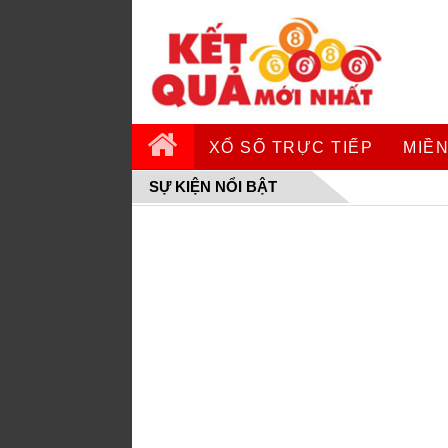
XỔ SỐ TRỰC TIẾP
MIỀN
SỰ KIỆN NỔI BẬT