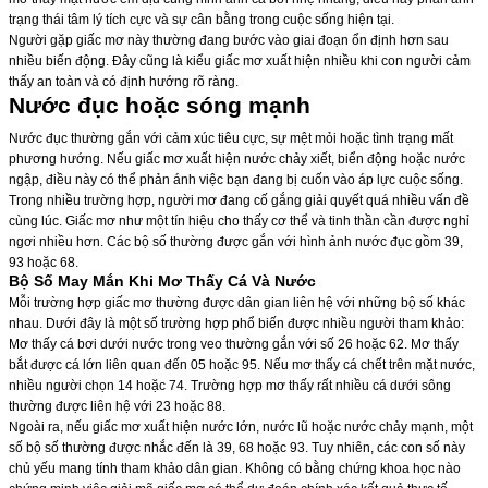
trạng thái tâm lý tích cực và sự cân bằng trong cuộc sống hiện tại.
Người gặp giấc mơ này thường đang bước vào giai đoạn ổn định hơn sau
nhiều biến động. Đây cũng là kiểu giấc mơ xuất hiện nhiều khi con người cảm
thấy an toàn và có định hướng rõ ràng.
Nước đục hoặc sóng mạnh
Nước đục thường gắn với cảm xúc tiêu cực, sự mệt mỏi hoặc tình trạng mất
phương hướng. Nếu giấc mơ xuất hiện nước chảy xiết, biển động hoặc nước
ngập, điều này có thể phản ánh việc bạn đang bị cuốn vào áp lực cuộc sống.
Trong nhiều trường hợp, người mơ đang cố gắng giải quyết quá nhiều vấn đề
cùng lúc. Giấc mơ như một tín hiệu cho thấy cơ thể và tinh thần cần được nghỉ
ngơi nhiều hơn. Các bộ số thường được gắn với hình ảnh nước đục gồm 39,
93 hoặc 68.
Bộ Số May Mắn Khi Mơ Thấy Cá Và Nước
Mỗi trường hợp giấc mơ thường được dân gian liên hệ với những bộ số khác
nhau. Dưới đây là một số trường hợp phổ biến được nhiều người tham khảo:
Mơ thấy cá bơi dưới nước trong veo thường gắn với số 26 hoặc 62. Mơ thấy
bắt được cá lớn liên quan đến 05 hoặc 95. Nếu mơ thấy cá chết trên mặt nước,
nhiều người chọn 14 hoặc 74. Trường hợp mơ thấy rất nhiều cá dưới sông
thường được liên hệ với 23 hoặc 88.
Ngoài ra, nếu giấc mơ xuất hiện nước lớn, nước lũ hoặc nước chảy mạnh, một
số bộ số thường được nhắc đến là 39, 68 hoặc 93. Tuy nhiên, các con số này
chủ yếu mang tính tham khảo dân gian. Không có bằng chứng khoa học nào