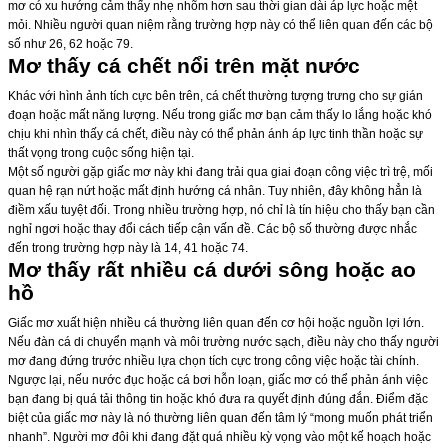
mơ có xu hướng cảm thấy nhẹ nhõm hơn sau thời gian dài áp lực hoặc mệt
mỏi. Nhiều người quan niệm rằng trường hợp này có thể liên quan đến các bộ
số như 26, 62 hoặc 79.
Mơ thấy cá chết nổi trên mặt nước
Khác với hình ảnh tích cực bên trên, cá chết thường tượng trưng cho sự gián
đoạn hoặc mất năng lượng. Nếu trong giấc mơ bạn cảm thấy lo lắng hoặc khó
chịu khi nhìn thấy cá chết, điều này có thể phản ánh áp lực tinh thần hoặc sự
thất vọng trong cuộc sống hiện tại.
Một số người gặp giấc mơ này khi đang trải qua giai đoạn công việc trì trệ, mối
quan hệ rạn nứt hoặc mất định hướng cá nhân. Tuy nhiên, đây không hẳn là
điềm xấu tuyệt đối. Trong nhiều trường hợp, nó chỉ là tín hiệu cho thấy bạn cần
nghỉ ngơi hoặc thay đổi cách tiếp cận vấn đề. Các bộ số thường được nhắc
đến trong trường hợp này là 14, 41 hoặc 74.
Mơ thấy rất nhiều cá dưới sông hoặc ao
hồ
Giấc mơ xuất hiện nhiều cá thường liên quan đến cơ hội hoặc nguồn lợi lớn.
Nếu đàn cá di chuyển mạnh và môi trường nước sạch, điều này cho thấy người
mơ đang đứng trước nhiều lựa chọn tích cực trong công việc hoặc tài chính.
Ngược lại, nếu nước đục hoặc cá bơi hỗn loạn, giấc mơ có thể phản ánh việc
bạn đang bị quá tải thông tin hoặc khó đưa ra quyết định đúng đắn. Điểm đặc
biệt của giấc mơ này là nó thường liên quan đến tâm lý “mong muốn phát triển
nhanh”. Người mơ đôi khi đang đặt quá nhiều kỳ vọng vào một kế hoạch hoặc