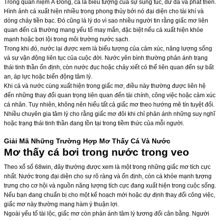
Trong quan niệm Á Đông, cá là biểu tượng của sự sung túc, dư dả và phát triển.
Hình ảnh cá xuất hiện nhiều trong phong thủy bởi nó đại diện cho tài khí và
dòng chảy tiền bạc. Đó cũng là lý do vì sao nhiều người tin rằng giấc mơ liên
quan đến cá thường mang yếu tố may mắn, đặc biệt nếu cá xuất hiện khỏe
mạnh hoặc bơi lội trong môi trường nước sạch.
Trong khi đó, nước lại được xem là biểu tượng của cảm xúc, năng lượng sống
và sự vận động liên tục của cuộc đời. Nước yên bình thường phản ánh trạng
thái tinh thần ổn định, còn nước đục hoặc chảy xiết có thể liên quan đến sự bất
an, áp lực hoặc biến động tâm lý.
Khi cá và nước cùng xuất hiện trong giấc mơ, điều này thường được liên hệ
đến những thay đổi quan trọng liên quan đến tài chính, công việc hoặc cảm xúc
cá nhân. Tuy nhiên, không nên hiểu tất cả giấc mơ theo hướng mê tín tuyệt đối.
Nhiều chuyên gia tâm lý cho rằng giấc mơ đôi khi chỉ phản ánh những suy nghĩ
hoặc trạng thái tinh thần đang tồn tại trong tiềm thức của mỗi người.
Giải Mã Những Trường Hợp Mơ Thấy Cá Và Nước
Mơ thấy cá bơi trong nước trong veo
Theo
xổ số 68win
, đây thường được xem là một trong những giấc mơ tích cực
nhất. Nước trong đại diện cho sự rõ ràng và ổn định, còn cá khỏe mạnh tượng
trưng cho cơ hội và nguồn năng lượng tích cực đang xuất hiện trong cuộc sống.
Nếu bạn đang chuẩn bị cho một kế hoạch mới hoặc dự định thay đổi công việc,
giấc mơ này thường mang hàm ý thuận lợi.
Ngoài yếu tố tài lộc, giấc mơ còn phản ánh tâm lý tương đối cân bằng. Người