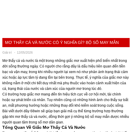
MƠ THẤY CÁ VÀ NƯỚC CÓ Ý NGHĨA GÌ? BỘ SỐ MAY MẮN
Giải trí
12/05/2026
Mơ thấy cá và nước là một trong những giấc mơ xuất hiện phổ biến nhất trong
đời sống thường ngày. Có người cho rằng đây là dấu hiệu liên quan đến tiền
bạc và vận may, trong khi nhiều người lại xem nó như phản ánh trạng thái cảm
xúc hoặc áp lực tâm lý đang tồn tại bên trong. Thực tế, ý nghĩa của giấc mơ này
không nằm ở một chi tiết duy nhất mà phụ thuộc vào hoàn cảnh xuất hiện của
cá, trạng thái của nước và cảm xúc của người mơ trong lúc đó.
Có trường hợp giấc mơ mang đến tín hiệu tích cực về cơ hội mới, tài chính
hoặc sự phát triển cá nhân. Tuy nhiên cũng có những hình ảnh cho thấy sự bất
an, mất phương hướng hoặc những thay đổi khó kiểm soát trong cuộc sống.
Bài viết dưới đây
68win
sẽ giúp bạn giải mã cụ thể từng trường hợp thường
gặp khi mơ thấy cá và nước, đồng thời gợi ý những bộ số may mắn được nhiều
người quan tâm trong sổ mơ dân gian.
Tổng Quan Về Giấc Mơ Thấy Cá Và Nước