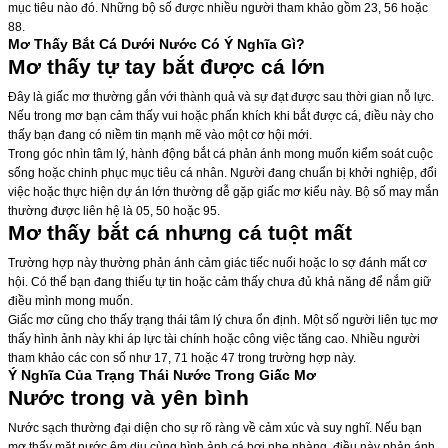
mục tiêu nào đó. Những bộ số được nhiều người tham khảo gồm 23, 56 hoặc
88.
Mơ Thấy Bắt Cá Dưới Nước Có Ý Nghĩa Gì?
Mơ thấy tự tay bắt được cá lớn
Đây là giấc mơ thường gắn với thành quả và sự đạt được sau thời gian nỗ lực.
Nếu trong mơ bạn cảm thấy vui hoặc phấn khích khi bắt được cá, điều này cho
thấy bạn đang có niềm tin mạnh mẽ vào một cơ hội mới.
Trong góc nhìn tâm lý, hành động bắt cá phản ánh mong muốn kiểm soát cuộc
sống hoặc chinh phục mục tiêu cá nhân. Người đang chuẩn bị khởi nghiệp, đổi
việc hoặc thực hiện dự án lớn thường dễ gặp giấc mơ kiểu này. Bộ số may mắn
thường được liên hệ là 05, 50 hoặc 95.
Mơ thấy bắt cá nhưng cá tuột mất
Trường hợp này thường phản ánh cảm giác tiếc nuối hoặc lo sợ đánh mất cơ
hội. Có thể bạn đang thiếu tự tin hoặc cảm thấy chưa đủ khả năng để nắm giữ
điều mình mong muốn.
Giấc mơ cũng cho thấy trạng thái tâm lý chưa ổn định. Một số người liên tục mơ
thấy hình ảnh này khi áp lực tài chính hoặc công việc tăng cao. Nhiều người
tham khảo các con số như 17, 71 hoặc 47 trong trường hợp này.
Ý Nghĩa Của Trạng Thái Nước Trong Giấc Mơ
Nước trong và yên bình
Nước sạch thường đại diện cho sự rõ ràng về cảm xúc và suy nghĩ. Nếu bạn
mơ thấy mặt nước êm dịu cùng hình ảnh cá bơi nhẹ nhàng, điều này phản ánh