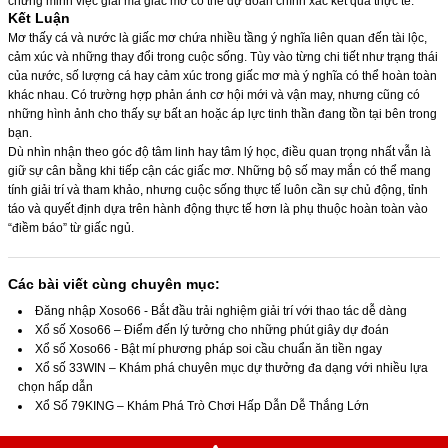
chứng minh việc giải mã giấc mơ có thể dự đoán chính xác kết quả thực tế.
Kết Luận
Mơ thấy cá và nước là giấc mơ chứa nhiều tầng ý nghĩa liên quan đến tài lộc,
cảm xúc và những thay đổi trong cuộc sống. Tùy vào từng chi tiết như trạng thái
của nước, số lượng cá hay cảm xúc trong giấc mơ mà ý nghĩa có thể hoàn toàn
khác nhau. Có trường hợp phản ánh cơ hội mới và vận may, nhưng cũng có
những hình ảnh cho thấy sự bất an hoặc áp lực tinh thần đang tồn tại bên trong
bạn.
Dù nhìn nhận theo góc độ tâm linh hay tâm lý học, điều quan trọng nhất vẫn là
giữ sự cân bằng khi tiếp cận các giấc mơ. Những bộ số may mắn có thể mang
tính giải trí và tham khảo, nhưng cuộc sống thực tế luôn cần sự chủ động, tỉnh
táo và quyết định dựa trên hành động thực tế hơn là phụ thuộc hoàn toàn vào
“điềm báo” từ giấc ngủ.
Các bài viết cùng chuyên mục:
Đăng nhập Xoso66 - Bắt đầu trải nghiệm giải trí với thao tác dễ dàng
Xổ số Xoso66 – Điểm đến lý tưởng cho những phút giây dự đoán
Xổ số Xoso66 - Bật mí phương pháp soi cầu chuẩn ăn tiền ngay
Xổ số 33WIN – Khám phá chuyên mục dự thưởng đa dạng với nhiều lựa
chọn hấp dẫn
Xổ Số 79KING – Khám Phá Trò Chơi Hấp Dẫn Dễ Thắng Lớn