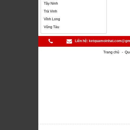
Tây Ninh
Trà Vinh
Vĩnh Long
Vũng Tàu
Liên hệ:
ketquamoinhat.com@gm
Trang chủ
Qua
< a href="https://soiketqua.com/">soiketqua.com -
alogum.
|
78winnh.net
|
Luckywin
|
mmoo
|
fun88.com
|
Tài Xỉu Onl
SUMCLUB
|
trang chủ gg88
|
88bet
|
78win.bot
|
B52club
gowin
|
win79
|
Choáng club
|
sonclub
|
Hitclub
|
nk88
|
Fu
jw88
|
Jun88
|
hitclub
|
ON68
|
Lô đề online
|
33win
|
https://go8casino.com/
|
https://23winou.com/
|
https://789
motchill
|
555win
|
kqbd
|
C168
|
789bet
|
Fun88 chính th
Rikvip
|
sao789
|
kèo nhà cái 5
|
Kết quả bóng đá
|
lô đề 
win55
|
s8
|
Fun88 ทางเข้า
|
Fun88
|
Fun88 nhà cái
|
sc88
789bet
|
WIN79
|
sunwin
|
https://topbet8.ink/
|
Jun88
|
luc
bóng đá
|
go88
|
Trang chủ MM88
|
kubet
|
xoilac
|
Lô đề 
keo
|
keonhacai
|
tỷ lệ kèo
|
98wi