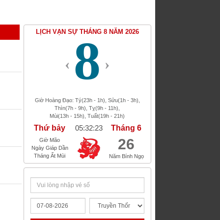
LỊCH VẠN SỰ THÁNG 8 NĂM 2026
8
‹
›
Giờ Hoàng Đạo: Tý(23h - 1h), Sửu(1h - 3h),
Thìn(7h - 9h), Tỵ(9h - 11h),
Mùi(13h - 15h), Tuất(19h - 21h)
Thứ bảy
05:32:23
Tháng 6
26
Giờ Mão
Ngày Giáp Dần
Tháng Ất Mùi
Năm Bính Ngọ