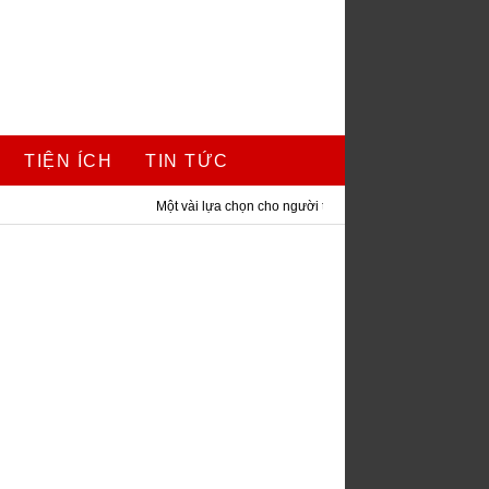
TIỆN ÍCH
TIN TỨC
Một vài lựa chọn cho người trúng giải xổ số độc đắc
/
Ngườ